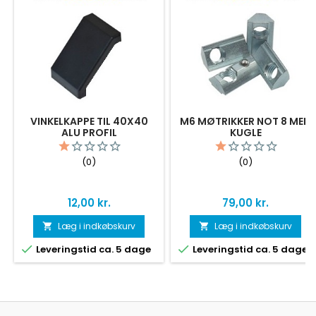
VINKELKAPPE TIL 40X40
M6 MØTRIKKER NOT 8 MED
ALU PROFIL
KUGLE
(0)
(0)
Pris
Pris
12,00 kr.
79,00 kr.
Læg i indkøbskurv
Læg i indkøbskurv




Leveringstid ca. 5 dage
Leveringstid ca. 5 dage