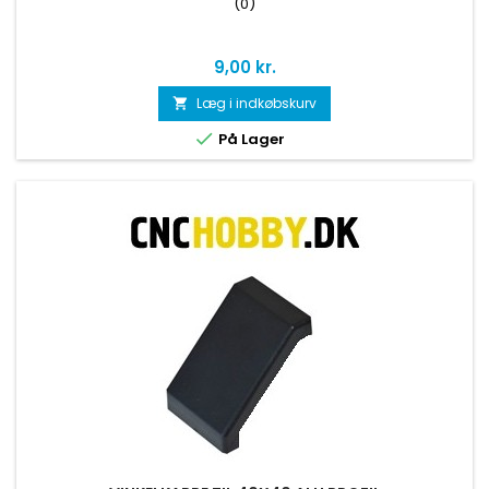
(0)
Pris
9,00 kr.
Læg i indkøbskurv


På Lager