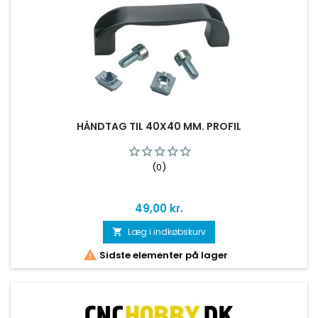
HÅNDTAG TIL 40X40 MM. PROFIL
(0)
Pris
49,00 kr.
Læg i indkøbskurv


Sidste elementer på lager