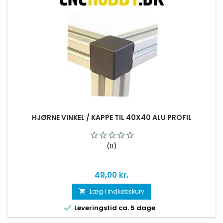
HJØRNE VINKEL / KAPPE TIL 40X40 ALU PROFIL
(0)
Pris
49,00 kr.
Læg i indkøbskurv


Leveringstid ca. 5 dage