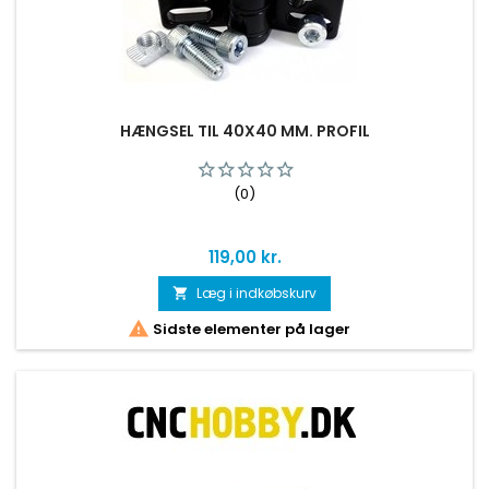
HÆNGSEL TIL 40X40 MM. PROFIL
(0)
Pris
119,00 kr.
Læg i indkøbskurv


Sidste elementer på lager