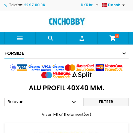


Telefon:
22 97 00 96
DKK kr.
Dansk
0



shopping_cart
FORSIDE
ALU PROFIL 40X40 MM.

Relevans
FILTRER
Viser 1-11 af 11 element(er)