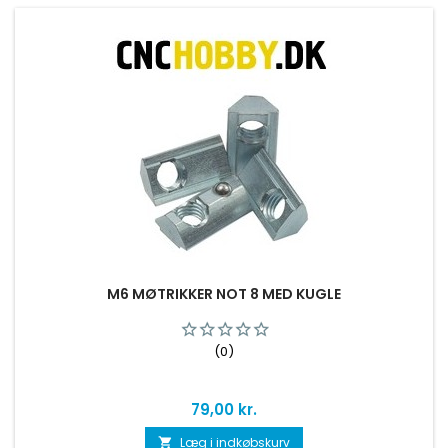
M6 MØTRIKKER NOT 8 MED KUGLE
(0)
Pris
79,00 kr.
Læg i indkøbskurv
