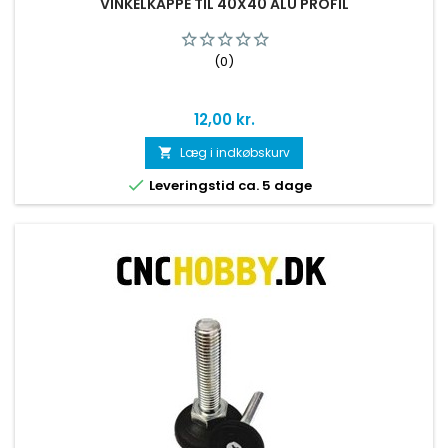
VINKELKAPPE TIL 40X40 ALU PROFIL
(0)
Pris
12,00 kr.
Læg i indkøbskurv


Leveringstid ca. 5 dage