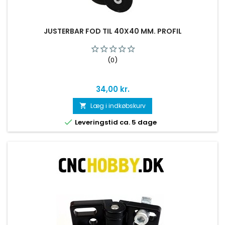
JUSTERBAR FOD TIL 40X40 MM. PROFIL
(0)
Pris
34,00 kr.
Læg i indkøbskurv


Leveringstid ca. 5 dage