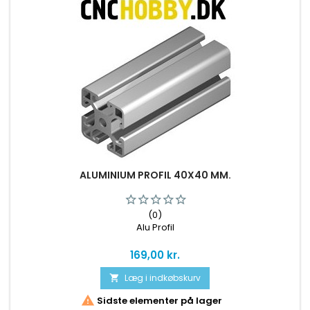
ALUMINIUM PROFIL 40X40 MM.
(0)
Alu Profil
Pris
169,00 kr.
Læg i indkøbskurv


Sidste elementer på lager