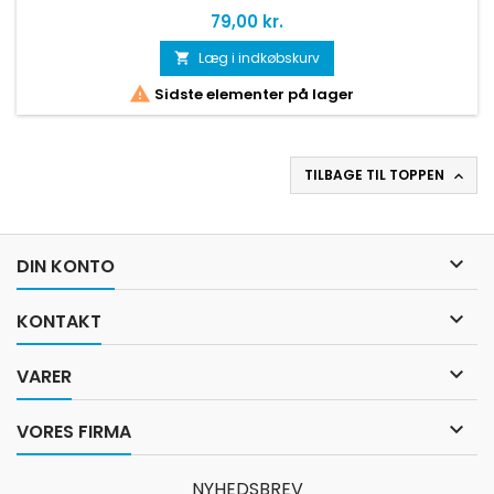
Pris
79,00 kr.
Læg i indkøbskurv


Sidste elementer på lager
TILBAGE TIL TOPPEN


DIN KONTO

KONTAKT

VARER

VORES FIRMA
NYHEDSBREV