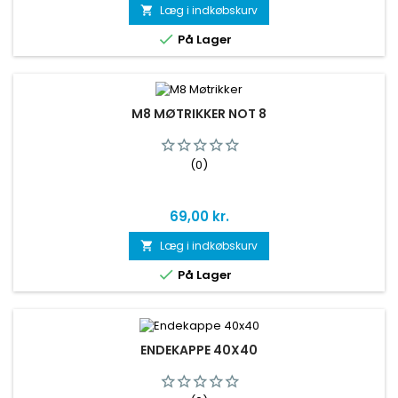
Læg i indkøbskurv


På Lager
M8 MØTRIKKER NOT 8
(0)
Pris
69,00 kr.
Læg i indkøbskurv


På Lager
ENDEKAPPE 40X40