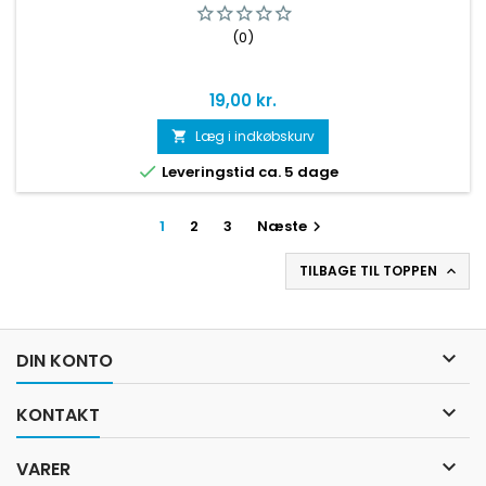
(0)
Pris
19,00 kr.
Læg i indkøbskurv


Leveringstid ca. 5 dage
1
2
3
Næste

TILBAGE TIL TOPPEN


DIN KONTO

KONTAKT

VARER