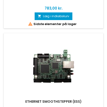
Pris
783,00 kr.
Læg i indkøbskurv


Sidste elementer på lager
ETHERNET SMOOTHSTEPPER (ESS)