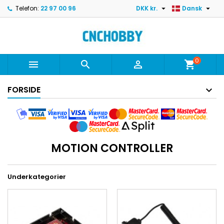


Telefon:
22 97 00 96
DKK kr.
Dansk
0



shopping_cart
FORSIDE
MOTION CONTROLLER
Underkategorier