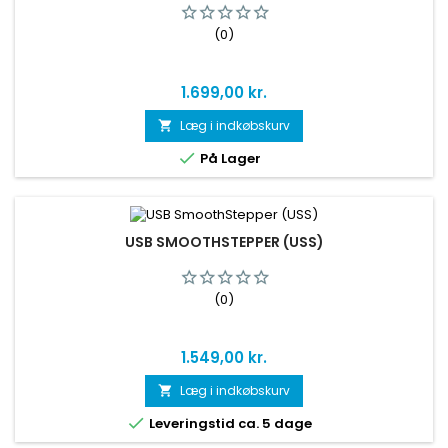
(0)
Pris
1.699,00 kr.
Læg i indkøbskurv


På Lager
USB SMOOTHSTEPPER (USS)
(0)
Pris
1.549,00 kr.
Læg i indkøbskurv


Leveringstid ca. 5 dage