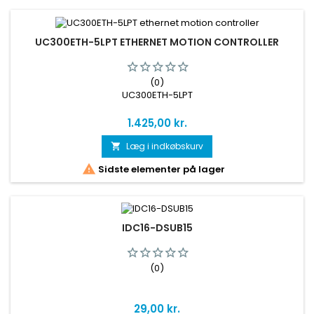
UC300ETH-5LPT ETHERNET MOTION CONTROLLER
(0)
UC300ETH-5LPT
Pris
1.425,00 kr.
Læg i indkøbskurv


Sidste elementer på lager
IDC16-DSUB15
(0)
Pris
29,00 kr.