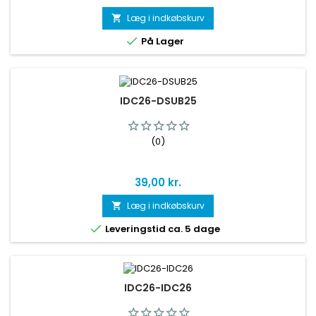
Læg i indkøbskurv


På Lager
IDC26-DSUB25
(0)
Pris
39,00 kr.
Læg i indkøbskurv


Leveringstid ca. 5 dage
IDC26-IDC26