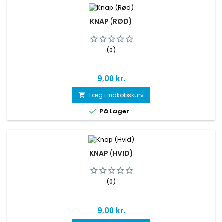
KNAP (RØD)
(0)
Pris
9,00 kr.
Læg i indkøbskurv


På Lager
KNAP (HVID)
(0)
Pris
9,00 kr.