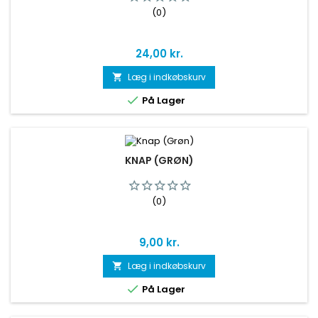
(0)
Pris
24,00 kr.
Læg i indkøbskurv


På Lager
KNAP (GRØN)
(0)
Pris
9,00 kr.
Læg i indkøbskurv


På Lager