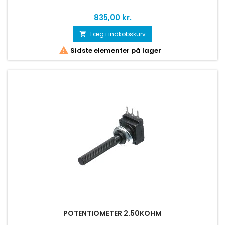
Pris
835,00 kr.
Læg i indkøbskurv


Sidste elementer på lager
POTENTIOMETER 2.50KOHM