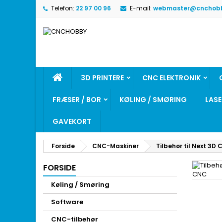
Telefon:
22 97 00 96
E-mail:
webmaster@cnchobb
3D PRINTERE
CNC ELEKTRONIK
FRÆSER / BOR
KØLING / SMØRING
LAS
GAVEKORT
Forside
CNC-Maskiner
Tilbehør til Next 3D
FORSIDE
Køling / Smøring
Software
CNC-tilbehør