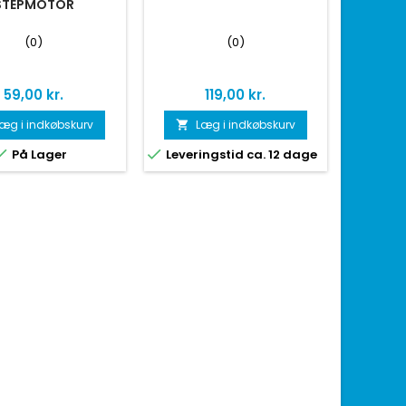
STEPMOTOR
(0)
(0)
Pris
Pris
59,00 kr.
119,00 kr.
æg i indkøbskurv
Læg i indkøbskurv



På Lager
Leveringstid ca. 12 dage