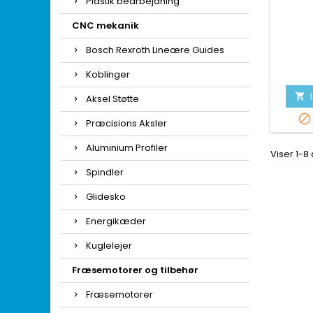
Plastik bearbejdning
CNC mekanik
Bosch Rexroth Lineære Guides
Koblinger

Aksel Støtte

Præcisions Aksler
Aluminium Profiler
Viser 1-8
Spindler
Glidesko
Energikæder
Kuglelejer
Fræsemotorer og tilbehør
Fræsemotorer