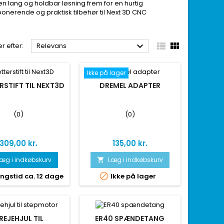
 en lang og holdbar løsning frem for en hurtig
mponerende og praktisk tilbehør til Next 3D CNC



r efter:
Relevans
Ikke på lager
RSTIFT TIL NEXT3D
DREMEL ADAPTER
(0)
(0)
Pris
Pris
309,00 kr.
135,00 kr.
æg i indkøbskurv
Læg i indkøbskurv


ngstid ca. 12 dage
Ikke på lager
REJEHJUL TIL
ER40 SPÆNDETANG