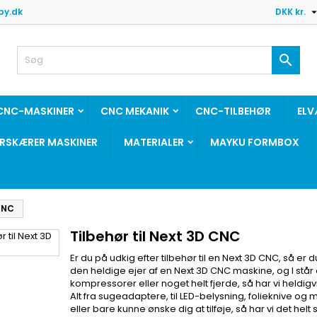
y.dk
DKK kr.

CNC-MASKINER
CNC MEKANIK
CNC-TILBEHØR
ELV
ERSKÆRER MASKINER
MATERIALER
MAYKU FORMBOX
 CNC
Tilbehør til Next 3D CNC
Er du på udkig efter tilbehør til en Next 3D CNC, så er d
den heldige ejer af en Next 3D CNC maskine, og I stå
kompressorer eller noget helt fjerde, så har vi heldigvi
Alt fra sugeadaptere, til LED-belysning, folieknive 
eller bare kunne ønske dig at tilføje, så har vi det hel