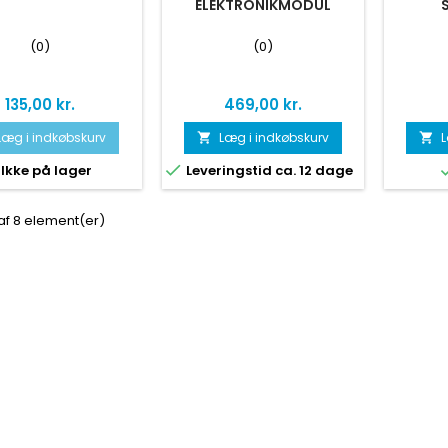
ELEKTRONIKMODUL
(0)
(0)
Pris
Pris
135,00 kr.
469,00 kr.
Læg i indkøbskurv
Læg i indkøbskurv
L



Ikke på lager
Leveringstid ca. 12 dage
 af 8 element(er)