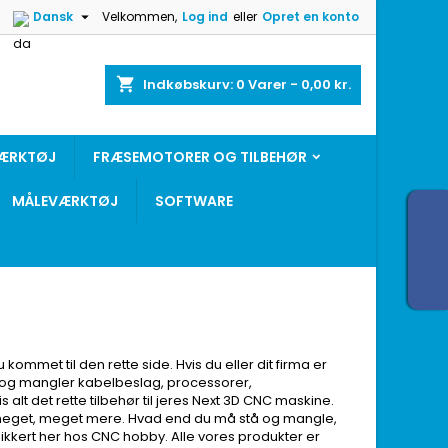


Dansk
Velkommen,
Log ind
eller
Opret en konto
shopping_cart
Indkøbskurv:
0
Varer - 0,00 kr.
ÆRKTØJ
FRÆSEMOTORER OG TILBEHØR
MÅLEVÆRKTØJ
SOFTWARE
u kommet til den rette side. Hvis du eller dit firma er
r og mangler kabelbeslag, processorer,
s alt det rette tilbehør til jeres Next 3D CNC maskine.
og meget, meget mere. Hvad end du må stå og mangle,
t sikkert her hos CNC hobby. Alle vores produkter er