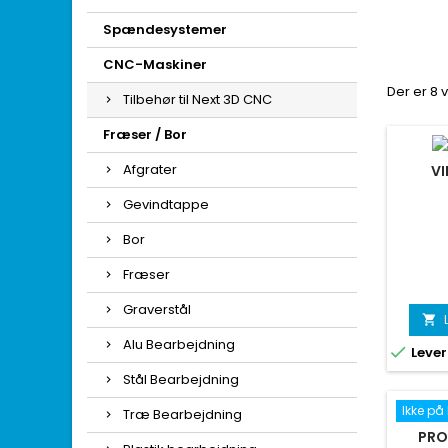
Spændesystemer
CNC-Maskiner
Der er 8 
Tilbehør til Next 3D CNC
Fræser / Bor
Afgrater
VI
Gevindtappe
Bor
Fræser
Graverstål

Alu Bearbejdning

Lever
Stål Bearbejdning
Ikke på
Træ Bearbejdning
PRO