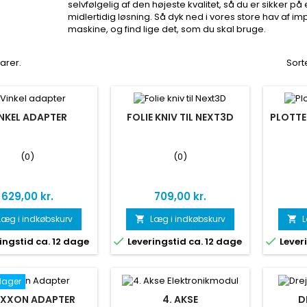
selvfølgelig af den højeste kvalitet, så du er sikker på
midlertidig løsning. Så dyk ned i vores store hav af i
maskine, og find lige det, som du skal bruge.
varer.
Sorte
NKEL ADAPTER
FOLIE KNIV TIL NEXT3D
PLOTTE
(0)
(0)
Pris
Pris
629,00 kr.
709,00 kr.
Læg i indkøbskurv
Læg i indkøbskurv
L




ingstid ca. 12 dage
Leveringstid ca. 12 dage
Leveri
 lager
XXON ADAPTER
4. AKSE
D