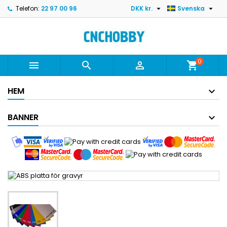


Telefon:
22 97 00 96
DKK kr.
Svenska
0



shopping_cart
HEM
BANNER