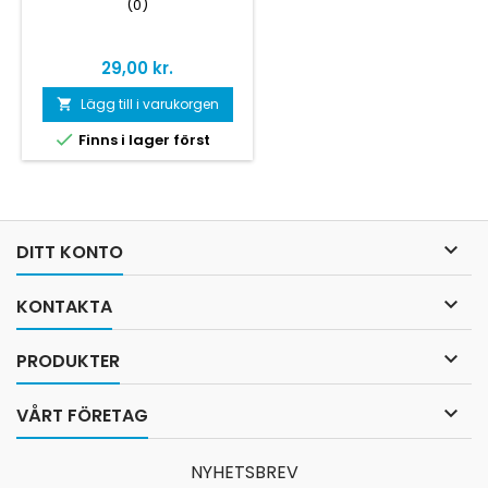
(0)
Pris
29,00 kr.
Lägg till i varukorgen


Finns i lager först

DITT KONTO

KONTAKTA

PRODUKTER

VÅRT FÖRETAG
NYHETSBREV