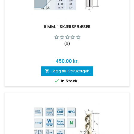
8 MM. 1 SKÆRSFRÆSER
(0)
Pris
450,00 kr.
Lägg till i varukorgen


In Stock