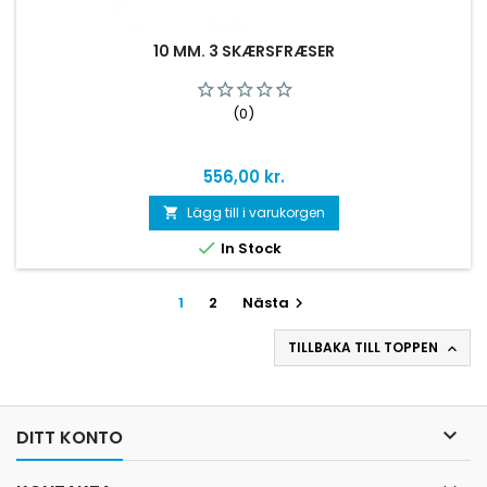
10 MM. 3 SKÆRSFRÆSER
(0)
Pris
556,00 kr.
Lägg till i varukorgen


In Stock
1
2
Nästa

TILLBAKA TILL TOPPEN


DITT KONTO