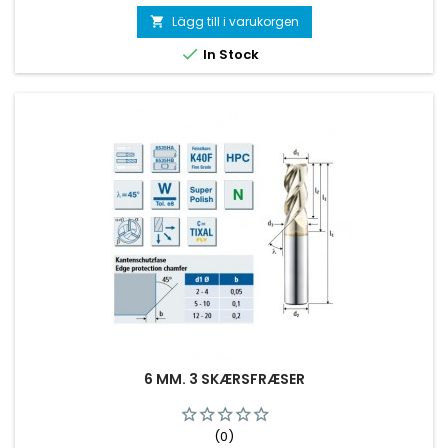
Lägg till i varukorgen


In Stock
6 MM. 3 SKÆRSFRÆSER
(0)