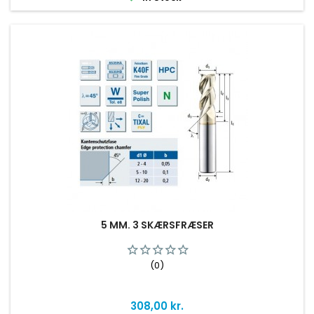
5 MM. 3 SKÆRSFRÆSER
(0)
Pris
308,00 kr.