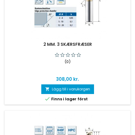
2 MM. 3 SKÆRSFRÆSER
(0)
Pris
308,00 kr.
Lägg till i varukorgen


Finns i lager först