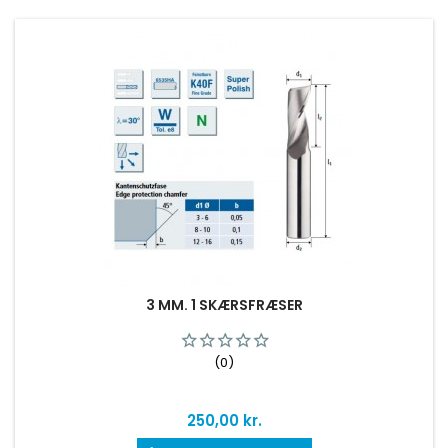
3 MM. 1 SKÆRSFRÆSER
(0)
Pris
250,00 kr.