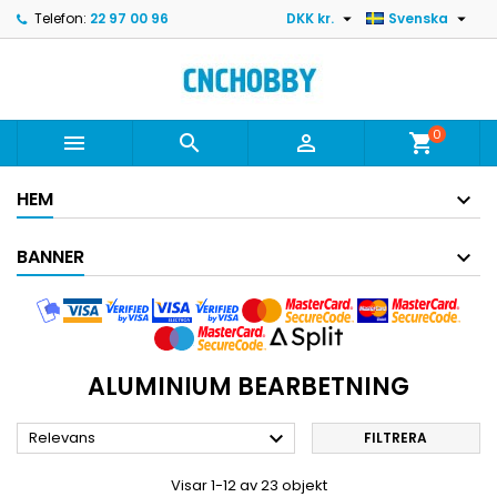


Telefon:
22 97 00 96
DKK kr.
Svenska
0



shopping_cart
HEM
BANNER
ALUMINIUM BEARBETNING

Relevans
FILTRERA
Visar 1-12 av 23 objekt