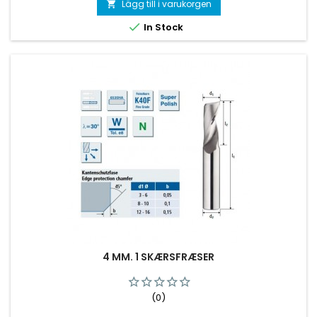
Lägg till i varukorgen


In Stock
4 MM. 1 SKÆRSFRÆSER
(0)