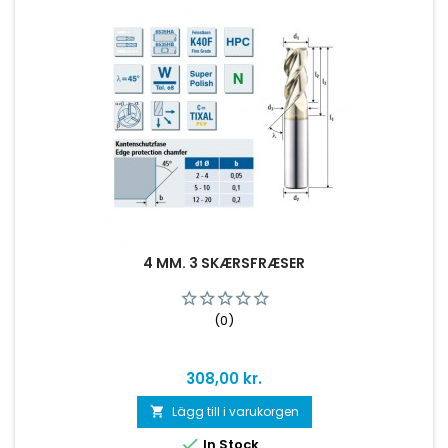
4 MM. 3 SKÆRSFRÆSER
(0)
Pris
308,00 kr.
Lägg till i varukorgen


In Stock