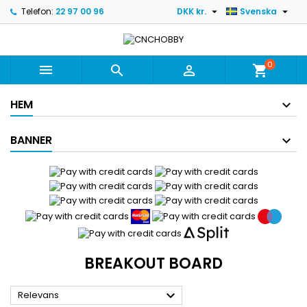


Telefon:
22 97 00 96
DKK kr.
Svenska
0



shopping_cart
HEM
BANNER
BREAKOUT BOARD

Relevans