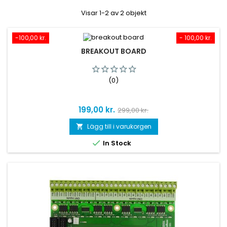
Visar 1-2 av 2 objekt
-100,00 kr.
- 100,00 kr.
BREAKOUT BOARD
(0)
Pris
Baspris
199,00 kr.
299,00 kr.
Lägg till i varukorgen


In Stock