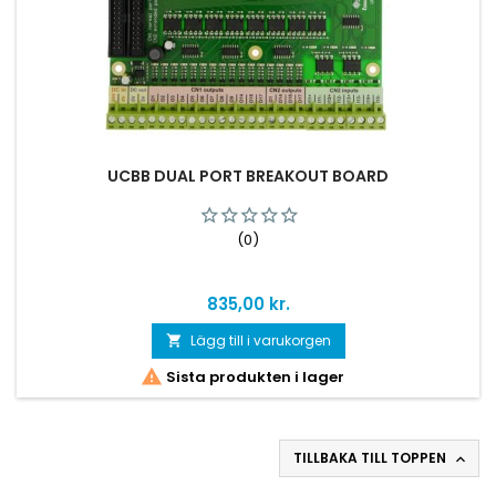
UCBB DUAL PORT BREAKOUT BOARD
(0)
Pris
835,00 kr.
Lägg till i varukorgen


Sista produkten i lager
TILLBAKA TILL TOPPEN
