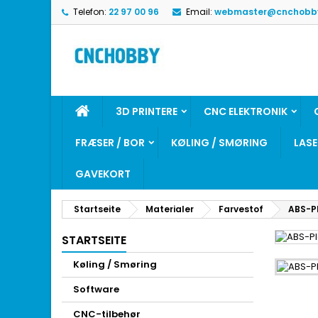
Telefon:
22 97 00 96
Email:
webmaster@cnchobb
3D PRINTERE
CNC ELEKTRONIK
FRÆSER / BOR
KØLING / SMØRING
LAS
GAVEKORT
Startseite
Materialer
Farvestof
ABS-Pl
STARTSEITE
Køling / Smøring
Software
CNC-tilbehør