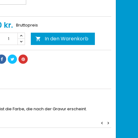
 kr.
Bruttopreis
In den Warenkorb

ist die Farbe
, die nach der
Gravur
erscheint.
<
>