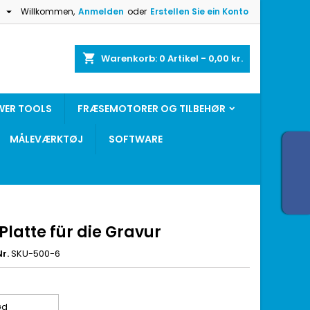

h
Willkommen,
Anmelden
oder
Erstellen Sie ein Konto
shopping_cart
Warenkorb:
0
Artikel - 0,00 kr.
WER TOOLS
FRÆSEMOTORER OG TILBEHØR
MÅLEVÆRKTØJ
SOFTWARE
latte für die Gravur
r.
SKU-500-6