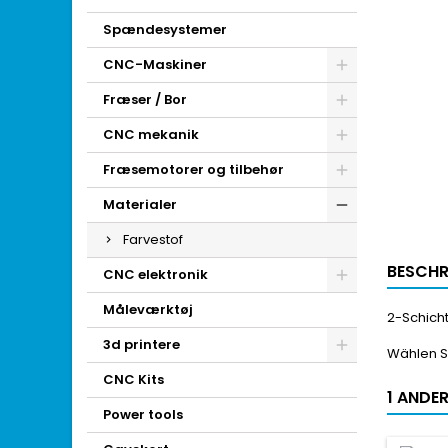
Spændesystemer
CNC-Maskiner
Fræser / Bor
CNC mekanik
Fræsemotorer og tilbehør
Materialer
Farvestof
BESCHR
CNC elektronik
Måleværktøj
2-Schich
3d printere
Wählen S
CNC Kits
1 ANDER
Power tools