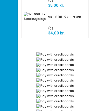
(0)
Preis
35,00 kr.
SKF 608-2Z SPORKUGLELEJE
(0)
Preis
34,00 kr.