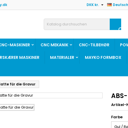

y.dk
DKK kr.
Deutsc

CNC-MASKINER
CNC MEKANIK
CNC-TILBEHØR
PO
ERSKÆRER MASKINER
MATERIALER
MAYKO FORMBOX
atte für die Gravur
ABS-P
Artikel-N
Farbe