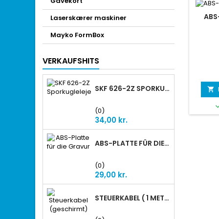
Gavekort
ABS
Laserskærer maskiner
Mayko FormBox
VERKAUFSHITS
SKF 626-2Z SPORKUGLELEJE

(0)
Preis
34,00 kr.
ABS-PLATTE FÜR DIE GRAVUR
(0)
Preis
29,00 kr.
STEUERKABEL ( 1 METER GESCHIRMT)