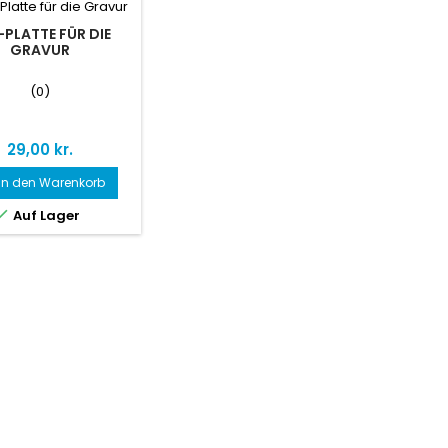
-PLATTE FÜR DIE
GRAVUR
(0)
Preis
29,00 kr.
In den Warenkorb

Auf Lager