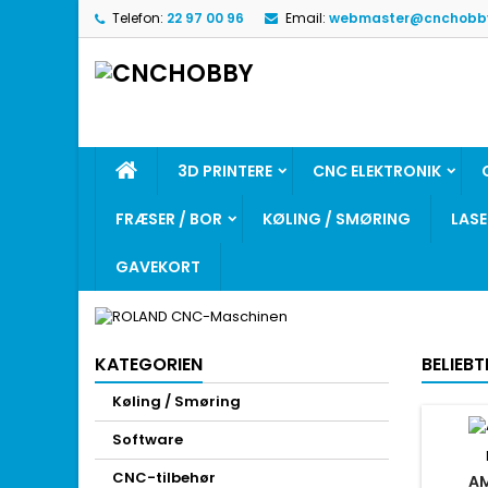
Telefon:
22 97 00 96
Email:
webmaster@cnchobb
3D PRINTERE
CNC ELEKTRONIK
FRÆSER / BOR
KØLING / SMØRING
LAS
GAVEKORT
KATEGORIEN
BELIEBT
Køling / Smøring
Software
CNC-tilbehør
AM