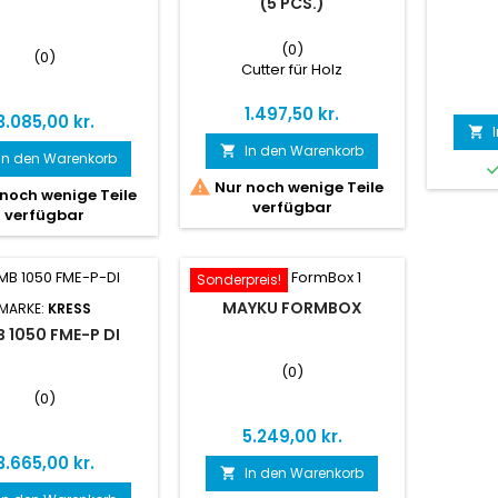
(5 PCS.)
ONOFAB SRM-
(0)
(0)
Cutter für Holz
Preis
1.497,50 kr.
Preis
3.085,00 kr.

In den Warenkorb

MORE INFO!
In den Warenkorb

Nur noch wenige Teile
noch wenige Teile
verfügbar
verfügbar
Sonderpreis!
MAYKU FORMBOX
MARKE:
KRESS
 1050 FME-P DI
(0)
(0)
Preis
5.249,00 kr.
Preis
3.665,00 kr.
In den Warenkorb
