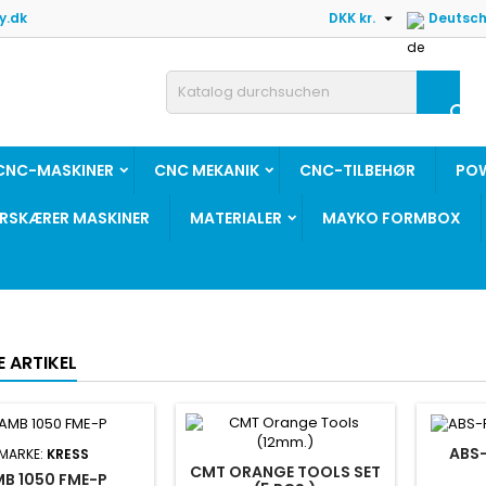

y.dk
DKK kr.
Deutsc

CNC-MASKINER
CNC MEKANIK
CNC-TILBEHØR
PO
ERSKÆRER MASKINER
MATERIALER
MAYKO FORMBOX
E ARTIKEL
ROLAND
ABS-
MARKE:
KRESS
CMT ORANGE TOOLS SET
B 1050 FME-P