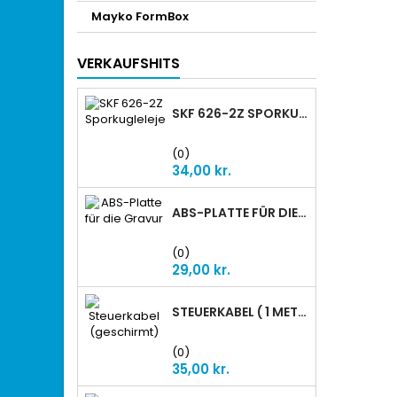
Mayko FormBox
VERKAUFSHITS
SKF 626-2Z SPORKUGLELEJE
(0)
Preis
34,00 kr.
ABS-PLATTE FÜR DIE GRAVUR
(0)
Preis
29,00 kr.
STEUERKABEL ( 1 METER GESCHIRMT)
(0)
Preis
35,00 kr.