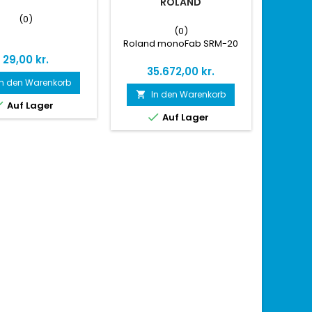
ROLAND
(0)
20
(0)
Roland monoFab SRM-20
Preis
29,00 kr.
Preis
35.672,00 kr.
In den Warenkorb
In den Warenkorb


Auf Lager

Auf Lager