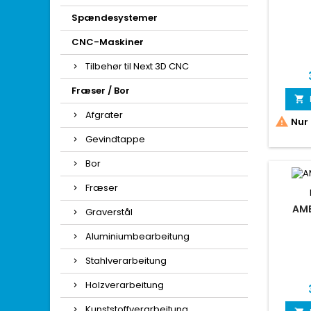
Spændesystemer
M
CNC-Maskiner
Tilbehør til Next 3D CNC
Fræser / Bor

Afgrater

Nur 
Gevindtappe
Bor
Fræser
AMB
Graverstål
Aluminiumbearbeitung
Stahlverarbeitung
Holzverarbeitung
Kunststoffverarbeitung