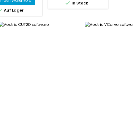
In den Warenkorb

In Stock

Auf Lager