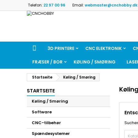
Telefon:
22 97 00 96
Email:
webmaster@cnchobby.dk
3D PRINTERE
CNC ELEKTRONIK
C
FRÆSER / BOR
KØLING / SMØRING
LASE
Startseite
Køling / Smøring
Kølin
STARTSEITE
Køling / Smøring
Software
Entsc
CNC-tilbehør
Suchen
Spændesystemer