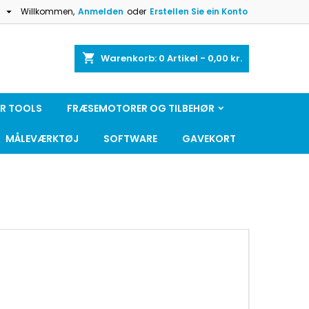

h
Willkommen,
Anmelden
oder
Erstellen Sie ein Konto
shopping_cart
Warenkorb:
0
Artikel - 0,00 kr.
R TOOLS
FRÆSEMOTORER OG TILBEHØR
MÅLEVÆRKTØJ
SOFTWARE
GAVEKORT