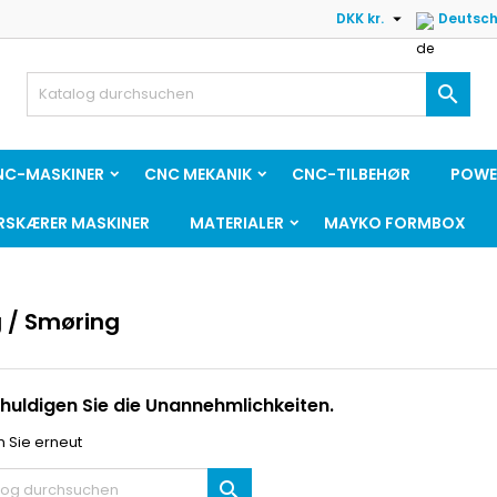

DKK kr.
Deutsc

NC-MASKINER
CNC MEKANIK
CNC-TILBEHØR
POWE
RSKÆRER MASKINER
MATERIALER
MAYKO FORMBOX
g / Smøring
huldigen Sie die Unannehmlichkeiten.
 Sie erneut
