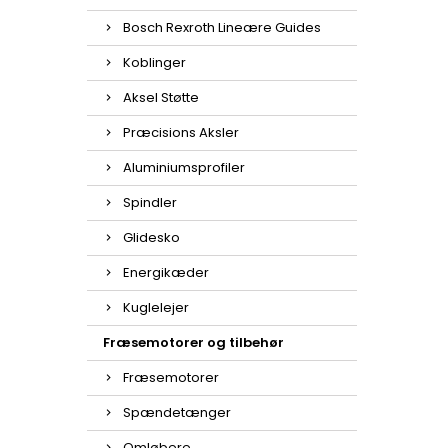
Bosch Rexroth Lineære Guides
Koblinger
Aksel Støtte
Præcisions Aksler
Aluminiumsprofiler
Spindler
Glidesko
Energikæder
Kuglelejer
Fræsemotorer og tilbehør
Fræsemotorer
Spændetænger
Omløbere