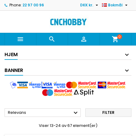


Phone:
22 97 00 96
DKK kr.
Bokmål
0



shopping_cart
HJEM
BANNER

Relevans
FILTER
Viser 13-24 av 67 element(er)