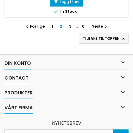
Legg i kurv


In Stock
Forrige
1
2
3
…
6
Neste


TILBAKE TIL TOPPEN


DIN KONTO

CONTACT

PRODUKTER

VÅRT FIRMA
NYHETSBREV