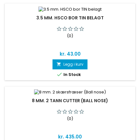
3.5 MM. HSCO BOR TIN BELAGT
(0)
Pris
kr. 43.00
Legg i kurv


In Stock
8 MM. 2 TANN CUTTER (BALL NOSE)
(0)
Pris
kr. 435.00