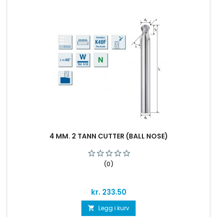
4 MM. 2 TANN CUTTER (BALL NOSE)
(0)
Pris
kr. 233.50
Legg i kurv
