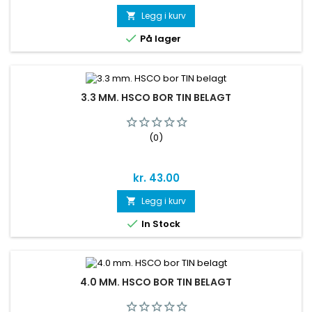
Legg i kurv


På lager
3.3 MM. HSCO BOR TIN BELAGT
(0)
Pris
kr. 43.00
Legg i kurv


In Stock
4.0 MM. HSCO BOR TIN BELAGT