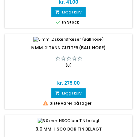
Pris
kr. 41.00
Legg i kurv


In Stock
5 MM. 2 TANN CUTTER (BALL NOSE)
(0)
Pris
kr. 275.00
Legg i kurv


Siste varer på lager
3.0 MM. HSCO BOR TIN BELAGT