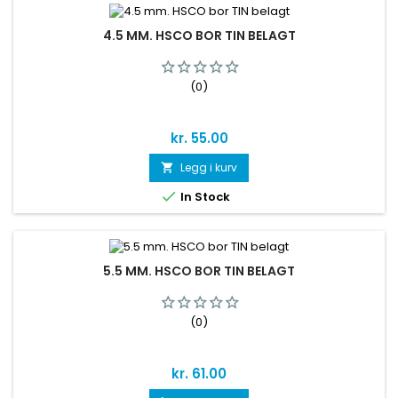
4.5 MM. HSCO BOR TIN BELAGT
(0)
Pris
kr. 55.00
Legg i kurv


In Stock
5.5 MM. HSCO BOR TIN BELAGT
(0)
Pris
kr. 61.00