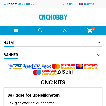


Phone:
22 97 00 96
DKK kr.
Bokmål
0



shopping_cart
HJEM
BANNER
CNC KITS
Beklager for ubeleiligheten.
Søk igjen etter det du ser etter