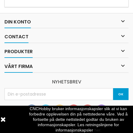

DIN KONTO

CONTACT

PRODUKTER

VÅRT FIRMA
NYHETSBREV
CNCHobby bruker informasjonskapsler slik at vi kan
forbedre opplevelsen din på nettstedene våre.
Ved å
fortsette på dette nettstedet godtar du bruken av
informasjonskapsler.
Les retningslinjene for
© Copyright 2026 CNCHOBBY. All Rights Reserved.
informasjonskapsler
her.