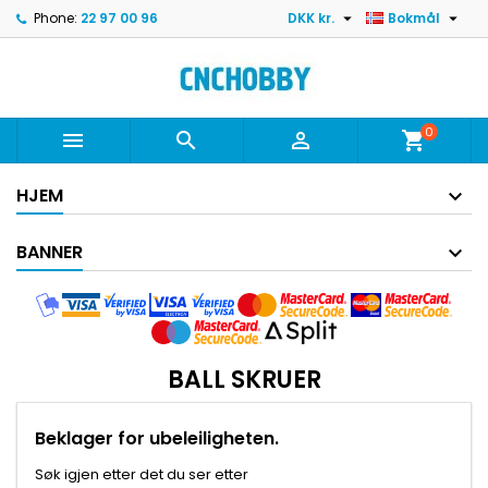


Phone:
22 97 00 96
DKK kr.
Bokmål
0



shopping_cart
HJEM
BANNER
BALL SKRUER
Beklager for ubeleiligheten.
Søk igjen etter det du ser etter