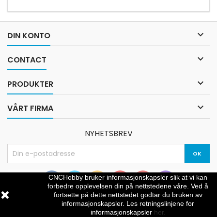

DIN KONTO

CONTACT

PRODUKTER

VÅRT FIRMA
NYHETSBREV
CNCHobby bruker informasjonskapsler slik at vi kan
forbedre opplevelsen din på nettstedene våre.
Ved å
fortsette på dette nettstedet godtar du bruken av
informasjonskapsler.
Les retningslinjene for
© Copyright 2026 CNCHOBBY. All Rights Reserved.
informasjonskapsler
her.